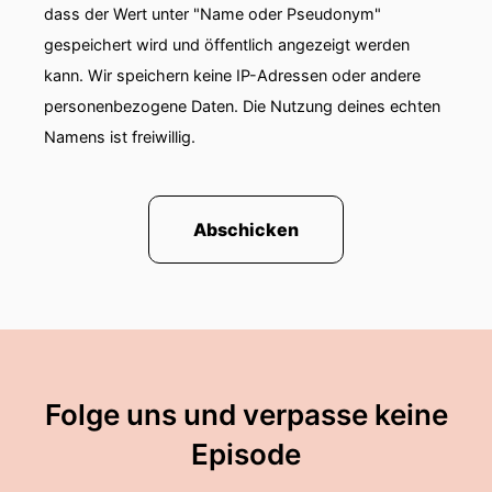
oder.
dass der Wert unter "Name oder Pseudonym"
gespeichert wird und öffentlich angezeigt werden
00:01:30: ich spreche heute mit Michael
kann. Wir speichern keine IP-Adressen oder andere
Gasmann.
personenbezogene Daten. Die Nutzung deines echten
00:01:33: Er ist Intendant der deutschen
Namens ist freiwillig.
Staatsphilharmonie Rheinland-Pfalz und Mitglied
im Redaktionsbeirat von Communio.
Abschicken
00:01:41: Und wir reden über das neue Heft von
Communion, ein Themenheft zum Thema Musik
und Transzendenz.
00:01:47: Herr Gassmann ob es im Himmel
Ölgemälde oder Romane gibt?
Folge uns und verpasse keine
00:01:51: Das weiß niemand.
Episode
00:01:53: aber die christliche Tradition ist sich
sicher dass die Engel im himmel singen und