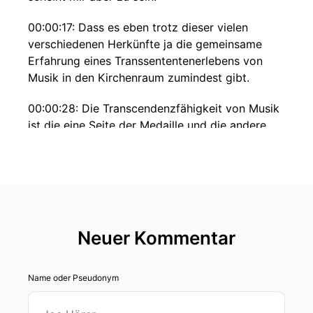
00:00:17: Dass es eben trotz dieser vielen
verschiedenen Herkünfte ja die gemeinsame
Erfahrung eines Transsententenerlebens von
Musik in den Kirchenraum zumindest gibt.
00:00:28: Die Transcendenzfähigkeit von Musik
ist die eine Seite der Medaille und die andere
Seite der medaille, dass die Abstraktzeit der
Musik eben in der Rezeption unterschiedliche
Reaktionen und Deutungen dann ermöglicht.
00:00:44: Die in alle Richtungen
Neuer Kommentar
00:00:46: gehen können.
00:00:49: Kommunikazio Anregende Gespräche
Name oder Pseudonym
aus Theologie Kultur und Gesellschaft.